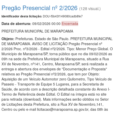
Pregão Presencial nº 2/2026
(128 visual.)
DOU-f5b43f149080cadb8fe7
Identificador desta licitação:
Data de abert
u
ra:
09/02/2026 00:00
Encerrada
PREFEITURA MUNICIPAL DE MARAPOAMA
Objeto:
Prefeituras. Estado de São Paulo. PREFEITURA MUNICIPAL
DE MARAPOAMA. AVISO DE LICITAÇÃO Pregão Presencial nº
2/2026 Proc. nº3/2026 - Edital nº2/2026. Tipo: Menor Preço Global. O
Município de Marapoama/SP, torna público que no dia 09/02/2026 as
09h na sede da Prefeitura Municipal de Marapoama, situado a Rua
XV de Novembro, nº141, Centro, Marapoama/SP, será realizada a
entrega e abertura dos envelopes de "Documentação e Proposta"
relativos ao Pregão Presencial nº2/2026, que tem por Objeto:
Aquisição de um Veículo Automotor zero Quilometro, Tipo Veículo de
Passeio - Transporte de Equipe 5 Lugares, para a Secretaria de
Saúde, de acordo com a descrição detalhada constante do Anexo I-
Termo de Referência deste Edital. O Edital na íntegra está no site
para retirada (download). Mais informações serão obtidos no Setor
de Licitações desta Prefeitura, sito a Rua XV de Novembro,141,
Centro ou pelo e-mail licitacao@marapoama.sp.gov.br, das 08h às