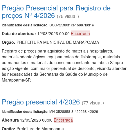
Pregão Presencial para Registro de
preços Nº 4/2026
(75 visual.)
DOU-f25f80f1ce1b887f8d1e
Identificador desta licitação:
Data de abert
u
ra:
12/03/2026 00:00
Encerrada
Orgão:
PREFEITURA MUNICIPAL DE MARAPOAMA
Registro de preços para aquisição de materiais hospitalares,
materiais odontológicos, equipamentos de fisioterapia, materiais
permanentes e materiais de consumo constante na tabela Simpro-
edição vigente, com maior percentual de desconto, visando atender
às necessidades da Secretaria da Saúde do Município de
Marapoama/SP.
Pregão presencial 4/2026
(77 visual.)
MN-3528858-8-420268-42026
Identificador desta licitação:
Abert
u
ra
12/03/2026 00:00
Encerrada
Orgão:
Prefeitura de Marapoama