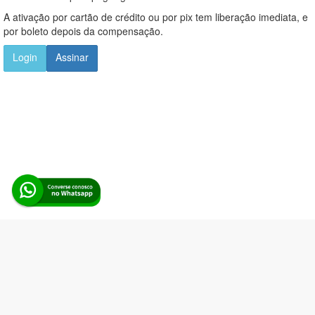
A ativação por cartão de crédito ou por pix tem liberação imediata, e
por boleto depois da compensação.
Login
Assinar
Alerta Licitação |
Política de privacidade
|
Quem somos
|
Para
desenvolvedores
|
API de Licitações
|
Cadastre-se
Rua dos Pinheiros, 136. SL 01. Maringá-PR. Email:
contato@alertalicitacao.com.br
Boina Azul Sistemas Ltda. CNPJ 33.839.112/0001-90 | WhatsApp