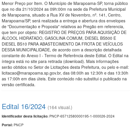
Menor Preço por Item. O Município de Marapoama-SP, torna público
que no dia 21/10/2024 as 09h:00m na sede da Prefeitura Municipal
de Marapoama, situado a Rua XV de Novembro, nº. 141, Centro,
Marapoama/SP, será realizada a entrega e abertura dos envelopes
de "Documentação e Proposta" relativos ao Pregão em referencia,
que tem por objeto: REGISTRO DE PREÇOS PARA AQUISIÇÃO DE
ÁLCOOL HIDRATADO, GASOLINA COMUM, DIESEL BS500 E
DIESEL BS10 PARA ABASTECIMENTO DA FROTA DE VEÍCULOS
DESSA MUNICIPALIDADE, de acordo com a descrição detalhada
constante do Anexo I - Termo de Referência deste Edital. O Edital na
íntegra está no site para retirada (download). Mais informações
serão obtidos no Setor de Licitações desta Prefeitura, ou pelo e-mail:
licitacao@marapoama.sp.gov.br, das 08:00h as 12:30h e das 13:30h
as 17:00h em dias úteis. Este conteúdo não substitui o publicado na
versão certificada.
Edital 16/2024
(164 visual.)
PNCP-65712580000195-1-000026-2024
Identificador desta licitação:
PNCP
Portal: