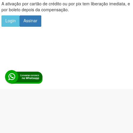
A ativação por cartão de crédito ou por pix tem liberação imediata, e
por boleto depois da compensação.
Login
Assinar
Alerta Licitação |
Política de privacidade
|
Quem somos
|
Para
desenvolvedores
|
API de Licitações
|
Cadastre-se
Rua dos Pinheiros, 136. SL 01. Maringá-PR. Email:
contato@alertalicitacao.com.br
Boina Azul Sistemas Ltda. CNPJ 33.839.112/0001-90 | WhatsApp
(44) 98832-0450