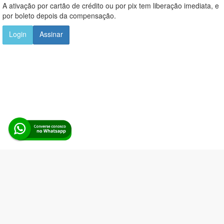
A ativação por cartão de crédito ou por pix tem liberação imediata, e
por boleto depois da compensação.
Login
Assinar
Alerta Licitação |
Política de privacidade
|
Quem somos
|
Para
desenvolvedores
|
API de Licitações
|
Cadastre-se
Rua dos Pinheiros, 136. SL 01. Maringá-PR. Email:
contato@alertalicitacao.com.br
Boina Azul Sistemas Ltda. CNPJ 33.839.112/0001-90 | WhatsApp
(44) 98832-0450