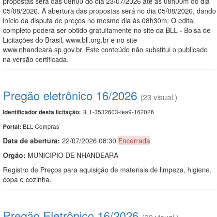
propostas será das 08h00 do dia 23/07/2026 até às 08h00m do dia
05/08/2026. A abertura das propostas será no dia 05/08/2026, dando
início da disputa de preços no mesmo dia às 08h30m. O edital
completo poderá ser obtido gratuitamente no site da BLL - Bolsa de
Licitações do Brasil, www.bll.org.br e no site
www.nhandeara.sp.gov.br. Este conteúdo não substitui o publicado
na versão certificada.
Pregão eletrônico 16/2026
(23 visual.)
BLL-3532603-fea9-162026
Identificador desta licitação:
BLL Compras
Portal:
Data de abert
u
ra:
22/07/2026 08:30
Encerrada
Orgão:
MUNICIPIO DE NHANDEARA
Registro de Preços para aquisição de materiais de limpeza, higiene,
copa e cozinha.
Pregão Eletrônico 16/2026
(23 visual.)