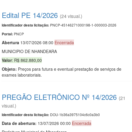
Edital PE 14/2026
(24 visual.)
PNCP-45146271000198-1-000003-2026
Identificador desta licitação:
PNCP
Portal:
Abert
u
ra
13/07/2026 08:00
Encerrada
MUNICIPIO DE NHANDEARA
Valor
: R$ 862.880,00
Objeto:
Preços para futura e eventual prestação de serviços de
exames laboratoriais.
PREGÃO ELETRÔNICO Nº 14/2026
(21
visual.)
DOU-1b36a3975104c6c0a3b0
Identificador desta licitação:
Data de abert
u
ra:
13/07/2026 00:00
Encerrada
Prefeitura Municipal de Nhandeara