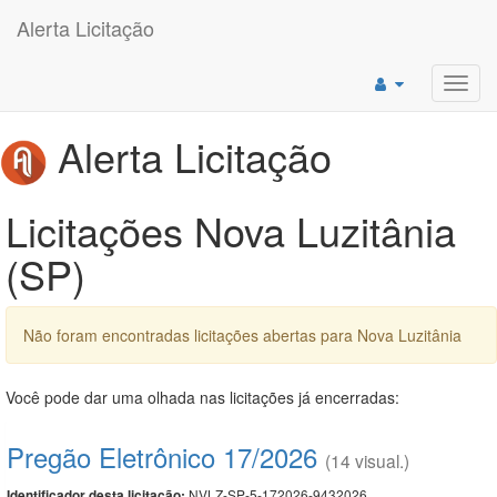
Alerta Licitação
Toggl
navig
Alerta Licitação
Licitações Nova Luzitânia
(SP)
Não foram encontradas licitações abertas para Nova Luzitânia
Você pode dar uma olhada nas licitações já encerradas:
Pregão Eletrônico 17/2026
(14 visual.)
NVLZ-SP-5-172026-9432026
Identificador desta licitação: