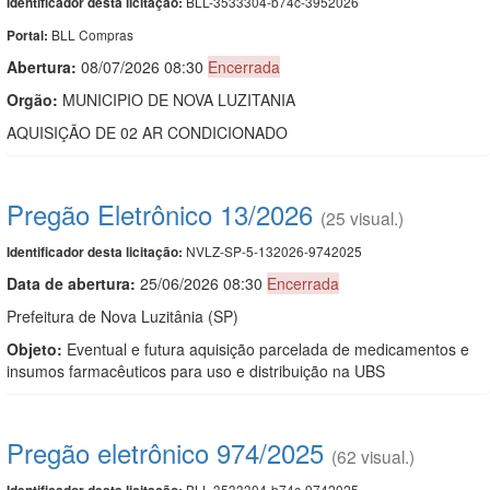
BLL-3533304-b74c-3952026
Identificador desta licitação:
BLL Compras
Portal:
Abertura:
08/07/2026 08:30
Encerrada
Orgão:
MUNICIPIO DE NOVA LUZITANIA
AQUISIÇÃO DE 02 AR CONDICIONADO
Pregão Eletrônico 13/2026
(25 visual.)
NVLZ-SP-5-132026-9742025
Identificador desta licitação:
Data de abert
u
ra:
25/06/2026 08:30
Encerrada
Prefeitura de Nova Luzitânia (SP)
Objeto:
Eventual e futura aquisição parcelada de medicamentos e
insumos farmacêuticos para uso e distribuição na UBS
Pregão eletrônico 974/2025
(62 visual.)
BLL-3533304-b74c-9742025