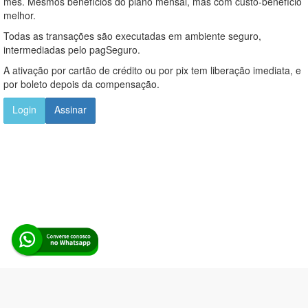
mês. Mesmos benefícios do plano mensal, mas com custo-benefício
melhor.
Todas as transações são executadas em ambiente seguro,
intermediadas pelo pagSeguro.
A ativação por cartão de crédito ou por pix tem liberação imediata, e
por boleto depois da compensação.
Login
Assinar
Alerta Licitação |
Política de privacidade
|
Quem somos
|
Para
desenvolvedores
|
API de Licitações
|
Cadastre-se