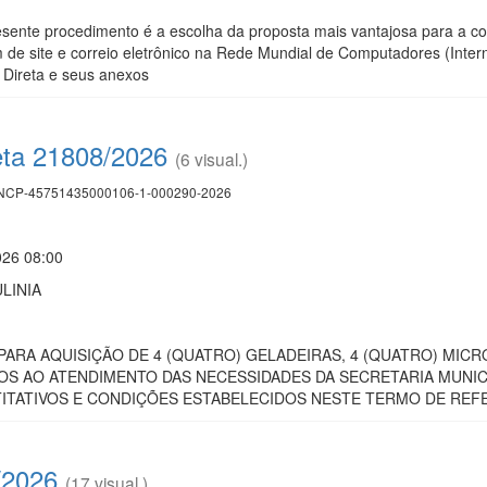
esente procedimento é a escolha da proposta mais vantajosa para a co
de site e correio eletrônico na Rede Mundial de Computadores (Intern
 Direta e seus anexos
eta 21808/2026
(6 visual.)
CP-45751435000106-1-000290-2026
026 08:00
LINIA
PARA AQUISIÇÃO DE 4 (QUATRO) GELADEIRAS, 4 (QUATRO) MICRO
S AO ATENDIMENTO DAS NECESSIDADES DA SECRETARIA MUNIC
ITATIVOS E CONDIÇÕES ESTABELECIDOS NESTE TERMO DE REF
/2026
(17 visual.)