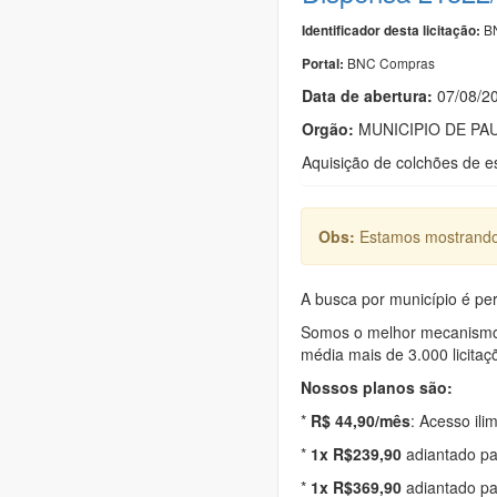
BN
Identificador desta licitação:
BNC Compras
Portal:
Data de abert
u
ra:
07/08/2
Orgão:
MUNICIPIO DE PAU
Aquisição de colchões de e
Obs:
Estamos mostrando 
A busca por município é per
Somos o melhor mecanismo d
média mais de 3.000 licitaç
Nossos planos são:
*
R$ 44,90/mês
: Acesso ili
*
1x R$239,90
adiantado pa
*
1x R$369,90
adiantado pa