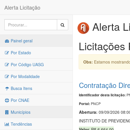
Alerta Licitação
Alerta L
Painel geral
Licitações 
Por Estado
Obs:
Estamos mostrando 
Por Código UASG
Por Modalidade
Contratação Dir
Busca Itens
PN
Identificador desta licitação:
Por CNAE
PNCP
Portal:
Abertura:
09/09/2026 08:0
Municípios
INSTITUTO DE PREVIDENC
Tendências
Valor
: R$ 6.664,00