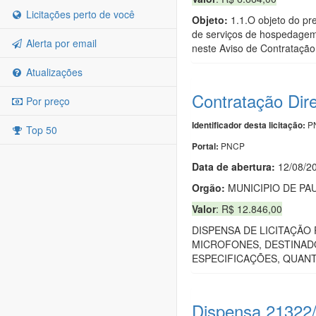
Licitações perto de você
Objeto:
1.1.O objeto do pr
de serviços de hospedagem 
Alerta por email
neste Aviso de Contratação
Atualizações
Contratação Dir
Por preço
PN
Identificador desta licitação:
Top 50
PNCP
Portal:
Data de abert
u
ra:
12/08/2
Orgão:
MUNICIPIO DE PAU
Valor
: R$ 12.846,00
DISPENSA DE LICITAÇÃO 
MICROFONES, DESTINADO
ESPECIFICAÇÕES, QUANT
Dispensa 21322