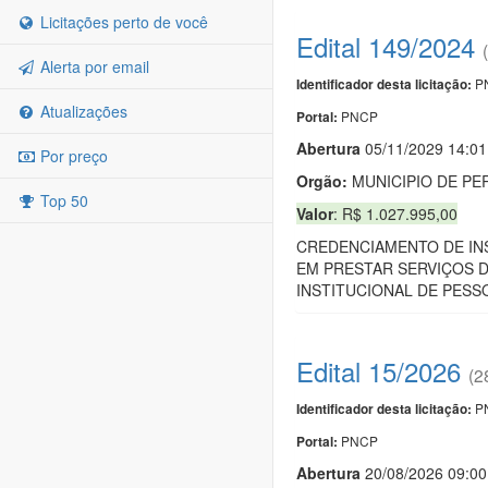
Licitações perto de você
Edital 149/2024
Alerta por email
PN
Identificador desta licitação:
Atualizações
PNCP
Portal:
Abert
u
ra
05/11/2029 14:01
Por preço
Orgão:
MUNICIPIO DE PE
Top 50
Valor
: R$ 1.027.995,00
CREDENCIAMENTO DE INS
EM PRESTAR SERVIÇOS D
INSTITUCIONAL DE PESSO
Edital 15/2026
(2
PN
Identificador desta licitação:
PNCP
Portal:
Abert
u
ra
20/08/2026 09:00