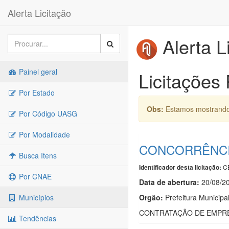
Alerta Licitação
Alerta L
Painel geral
Licitações
Por Estado
Obs:
Estamos mostrando 
Por Código UASG
Por Modalidade
CONCORRÊNCIA
Busca Itens
C
Identificador desta licitação:
Por CNAE
Data de abert
u
ra:
20/08/2
Orgão:
Prefeitura Municipa
Municípios
CONTRATAÇÃO DE EMPRE
Tendências