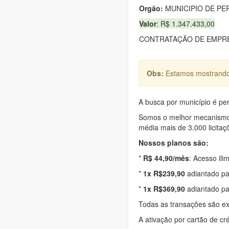
Orgão:
MUNICIPIO DE PE
Valor
: R$ 1.347.433,00
CONTRATAÇÃO DE EMPRE
Obs:
Estamos mostrando 
A busca por município é per
Somos o melhor mecanismo d
média mais de 3.000 licitaç
Nossos planos são:
*
R$ 44,90/mês
: Acesso ili
*
1x R$239,90
adiantado pa
*
1x R$369,90
adiantado pa
Todas as transações são e
A ativação por cartão de cr