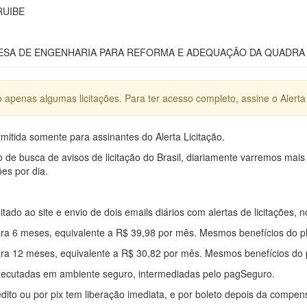
RUIBE
SA DE ENGENHARIA PARA REFORMA E ADEQUAÇÃO DA QUADRA D
apenas algumas licitações. Para ter acesso completo, assine o Alerta 
mitida somente para assinantes do Alerta Licitação.
e busca de avisos de licitação do Brasil, diariamente varremos mais
ões por dia.
mitado ao site e envio de dois emails diários com alertas de licitações, n
ra 6 meses, equivalente a R$ 39,98 por mês. Mesmos benefícios do p
ra 12 meses, equivalente a R$ 30,82 por mês. Mesmos benefícios do 
xecutadas em ambiente seguro, intermediadas pelo pagSeguro.
édito ou por pix tem liberação imediata, e por boleto depois da compe