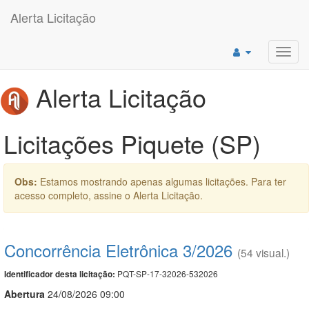
Alerta Licitação
Toggl
navig
Alerta Licitação
Licitações Piquete (SP)
Obs:
Estamos mostrando apenas algumas licitações. Para ter
acesso completo, assine o Alerta Licitação.
Concorrência Eletrônica 3/2026
(54 visual.)
PQT-SP-17-32026-532026
Identificador desta licitação:
Abert
u
ra
24/08/2026 09:00