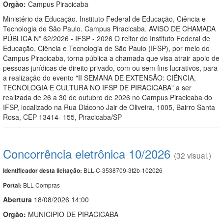
Orgão:
Campus Piracicaba
Ministério da Educação. Instituto Federal de Educação, Ciência e
Tecnologia de São Paulo. Campus Piracicaba. AVISO DE CHAMADA
PÚBLICA Nº 62/2026 - IFSP - 2026 O reitor do Instituto Federal de
Educação, Ciência e Tecnologia de São Paulo (IFSP), por meio do
Campus Piracicaba, torna pública a chamada que visa atrair apoio de
pessoas jurídicas de direito privado, com ou sem fins lucrativos, para
a realização do evento "II SEMANA DE EXTENSÃO: CIÊNCIA,
TECNOLOGIA E CULTURA NO IFSP DE PIRACICABA" a ser
realizada de 26 a 30 de outubro de 2026 no Campus Piracicaba do
IFSP, localizado na Rua Diácono Jair de Oliveira, 1005, Bairro Santa
Rosa, CEP 13414- 155, Piracicaba/SP
Concorrência eletrônica 10/2026
(32 visual.)
BLL-C-3538709-3f2b-102026
Identificador desta licitação:
BLL Compras
Portal:
Abert
u
ra
18/08/2026 14:00
Orgão:
MUNICIPIO DE PIRACICABA