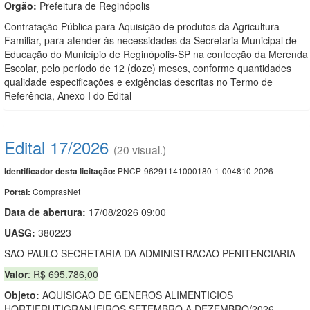
Orgão:
Prefeitura de Reginópolis
Contratação Pública para Aquisição de produtos da Agricultura
Familiar, para atender às necessidades da Secretaria Municipal de
Educação do Município de Reginópolis-SP na confecção da Merenda
Escolar, pelo período de 12 (doze) meses, conforme quantidades
qualidade especificações e exigências descritas no Termo de
Referência, Anexo I do Edital
Edital 17/2026
(20 visual.)
PNCP-96291141000180-1-004810-2026
Identificador desta licitação:
ComprasNet
Portal:
Data de abert
u
ra:
17/08/2026 09:00
UASG:
380223
SAO PAULO SECRETARIA DA ADMINISTRACAO PENITENCIARIA
Valor
: R$ 695.786,00
Objeto:
AQUISICAO DE GENEROS ALIMENTICIOS
HORTIFRUTIGRANJEIROS SETEMBRO A DEZEMBRO/2026