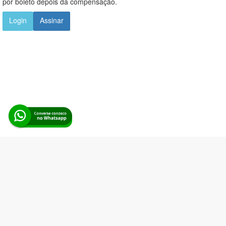
por boleto depois da compensação.
Login
Assinar
Alerta Licitação |
Política de privacidade
|
Quem somos
|
Para
desenvolvedores
|
API de Licitações
|
Cadastre-se
Rua dos Pinheiros, 136. SL 01. Maringá-PR. Email:
contato@alertalicitacao.com.br
Boina Azul Sistemas Ltda. CNPJ 33.839.112/0001-90 | WhatsApp
(44) 98832-0450