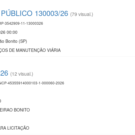
ÚBLICO 130003/26
(79 visual.)
P-3542909-11-13000326
026 00:00
ão Bonito (SP)
ÇOS DE MANUTENÇÃO VIÁRIA
026
(12 visual.)
CP-45355914000103-1-000060-2026
0
BEIRAO BONITO
ARA LICITAÇÃO