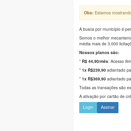
Obs:
Estamos mostrando 
A busca por município é per
Somos o melhor mecanismo d
média mais de 3.000 licitaç
Nossos planos são:
*
R$ 44,90/mês
: Acesso ili
*
1x R$239,90
adiantado pa
*
1x R$369,90
adiantado pa
Todas as transações são e
A ativação por cartão de cr
Login
Assinar