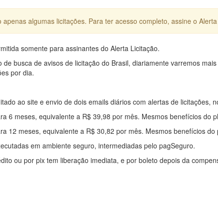
apenas algumas licitações. Para ter acesso completo, assine o Alerta 
mitida somente para assinantes do Alerta Licitação.
e busca de avisos de licitação do Brasil, diariamente varremos mais
ões por dia.
mitado ao site e envio de dois emails diários com alertas de licitações, n
ra 6 meses, equivalente a R$ 39,98 por mês. Mesmos benefícios do p
ra 12 meses, equivalente a R$ 30,82 por mês. Mesmos benefícios do 
xecutadas em ambiente seguro, intermediadas pelo pagSeguro.
édito ou por pix tem liberação imediata, e por boleto depois da compe