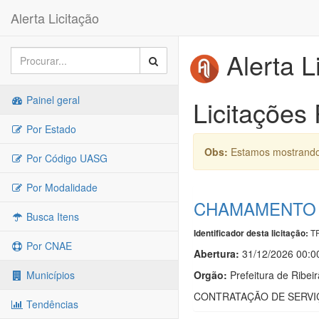
Alerta Licitação
Alerta L
Painel geral
Licitações 
Por Estado
Obs:
Estamos mostrando 
Por Código UASG
Por Modalidade
CHAMAMENTO P
Busca Itens
TR
Identificador desta licitação:
Por CNAE
Abertura:
31/12/2026 00:0
Orgão:
Prefeitura de Ribeir
Municípios
CONTRATAÇÃO DE SERVI
Tendências