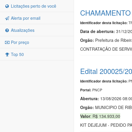
Licitações perto de você
CHAMAMENTO P
Alerta por email
TR
Identificador desta licitação:
Atualizações
Data de abert
u
ra:
31/12/2
Orgão:
Prefeitura de Ribeir
Por preço
CONTRATAÇÃO DE SERVI
Top 50
Edital 200025/2
PN
Identificador desta licitação:
PNCP
Portal:
Abertura:
13/08/2026 08:0
Orgão:
MUNICIPIO DE RI
Valor
: R$ 134.933,00
KIT DEJEJUM - PEDIDO P