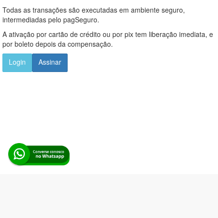
Todas as transações são executadas em ambiente seguro,
intermediadas pelo pagSeguro.
A ativação por cartão de crédito ou por pix tem liberação imediata, e
por boleto depois da compensação.
Login
Assinar
Alerta Licitação |
Política de privacidade
|
Quem somos
|
Para
desenvolvedores
|
API de Licitações
|
Cadastre-se
Rua dos Pinheiros, 136. SL 01. Maringá-PR. Email: