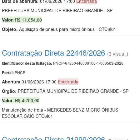
Data de abert
u
ra:
01/06/2026 17:00
Encerrada
PREFEITURA MUNICIPAL DE RIBEIRAO GRANDE - SP
Valor
: R$ 11.854,00
Objeto:
Aquisição de pneus para micro ônibus - CTC6I01
Contratação Direta 22446/2026
(3 visual.)
PNCP-67360446000106-1-000503-2026
Identificador desta licitação:
PNCP
Portal:
Abert
u
ra
01/06/2026 17:00
Encerrada
Orgão:
PREFEITURA MUNICIPAL DE RIBEIRAO GRANDE - SP
Valor
: R$ 4.700,00
Manutenção de frota - MERCEDES BENZ MICRO ÔNIBUS
ESCOLAR CAIO CTC6I01
Contratação Direta 21999/2026