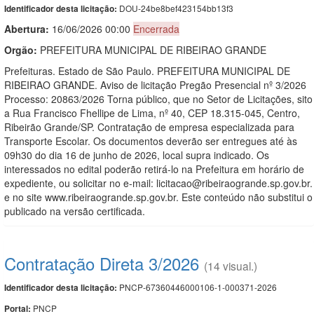
DOU-24be8bef423154bb13f3
Identificador desta licitação:
Abertura:
16/06/2026 00:00
Encerrada
Orgão:
PREFEITURA MUNICIPAL DE RIBEIRAO GRANDE
Prefeituras. Estado de São Paulo. PREFEITURA MUNICIPAL DE
RIBEIRAO GRANDE. Aviso de licitação Pregão Presencial nº 3/2026
Processo: 20863/2026 Torna público, que no Setor de Licitações, sito
a Rua Francisco Fhellipe de Lima, nº 40, CEP 18.315-045, Centro,
Ribeirão Grande/SP. Contratação de empresa especializada para
Transporte Escolar. Os documentos deverão ser entregues até às
09h30 do dia 16 de junho de 2026, local supra indicado. Os
interessados no edital poderão retirá-lo na Prefeitura em horário de
expediente, ou solicitar no e-mail: licitacao@ribeiraogrande.sp.gov.br.
e no site www.ribeiraogrande.sp.gov.br. Este conteúdo não substitui o
publicado na versão certificada.
Contratação Direta 3/2026
(14 visual.)
PNCP-67360446000106-1-000371-2026
Identificador desta licitação:
PNCP
Portal: