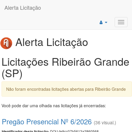
Alerta Licitação
Toggl
navig
Alerta Licitação
Licitações Ribeirão Grande
(SP)
Não foram encontradas licitações abertas para Ribeirão Grande
Você pode dar uma olhada nas licitações já encerradas:
Pregão Presencial Nº 6/2026
(36 visual.)
DOU-fe9cc07b5613a2860568
Identificador desta licitação: