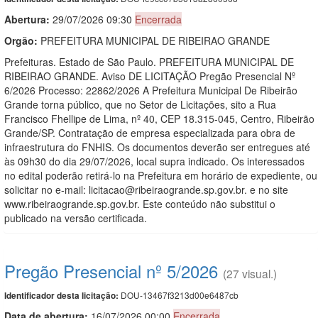
Abertura:
29/07/2026 09:30
Encerrada
Orgão:
PREFEITURA MUNICIPAL DE RIBEIRAO GRANDE
Prefeituras. Estado de São Paulo. PREFEITURA MUNICIPAL DE
RIBEIRAO GRANDE. Aviso DE LICITAÇÃO Pregão Presencial Nº
6/2026 Processo: 22862/2026 A Prefeitura Municipal De Ribeirão
Grande torna público, que no Setor de Licitações, sito a Rua
Francisco Fhellipe de Lima, nº 40, CEP 18.315-045, Centro, Ribeirão
Grande/SP. Contratação de empresa especializada para obra de
infraestrutura do FNHIS. Os documentos deverão ser entregues até
às 09h30 do dia 29/07/2026, local supra indicado. Os interessados
no edital poderão retirá-lo na Prefeitura em horário de expediente, ou
solicitar no e-mail: licitacao@ribeiraogrande.sp.gov.br. e no site
www.ribeiraogrande.sp.gov.br. Este conteúdo não substitui o
publicado na versão certificada.
Pregão Presencial nº 5/2026
(27 visual.)
DOU-13467f3213d00e6487cb
Identificador desta licitação:
Data de abert
u
ra:
16/07/2026 00:00
Encerrada