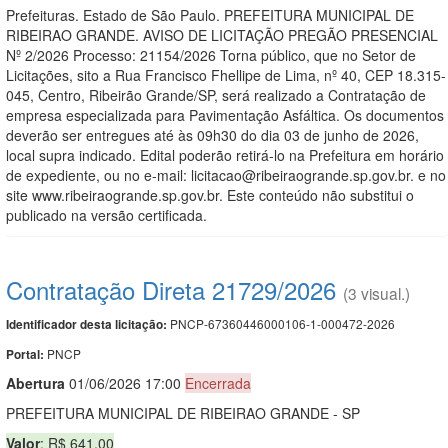
Prefeituras. Estado de São Paulo. PREFEITURA MUNICIPAL DE
RIBEIRAO GRANDE. AVISO DE LICITAÇÃO PREGÃO PRESENCIAL
Nº 2/2026 Processo: 21154/2026 Torna público, que no Setor de
Licitações, sito a Rua Francisco Fhellipe de Lima, nº 40, CEP 18.315-
045, Centro, Ribeirão Grande/SP, será realizado a Contratação de
empresa especializada para Pavimentação Asfáltica. Os documentos
deverão ser entregues até às 09h30 do dia 03 de junho de 2026,
local supra indicado. Edital poderão retirá-lo na Prefeitura em horário
de expediente, ou no e-mail: licitacao@ribeiraogrande.sp.gov.br. e no
site www.ribeiraogrande.sp.gov.br. Este conteúdo não substitui o
publicado na versão certificada.
Contratação Direta 21729/2026
(3 visual.)
PNCP-67360446000106-1-000472-2026
Identificador desta licitação:
PNCP
Portal:
Abert
u
ra
01/06/2026 17:00
Encerrada
PREFEITURA MUNICIPAL DE RIBEIRAO GRANDE - SP
Valor
: R$ 641,00