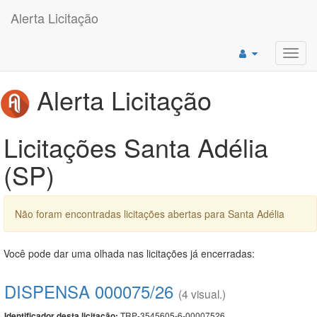
Alerta Licitação
Toggl
navig
Alerta Licitação
Licitações Santa Adélia
(SP)
Não foram encontradas licitações abertas para Santa Adélia
Você pode dar uma olhada nas licitações já encerradas:
DISPENSA 000075/26
(4 visual.)
TRP-3545605-6-00007526
Identificador desta licitação: