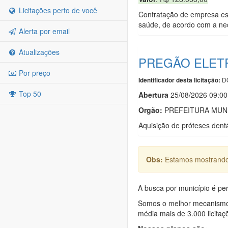
Licitações perto de você
Contratação de empresa esp
saúde, de acordo com a nec
Alerta por email
Atualizações
PREGÃO ELETR
Por preço
DO
Identificador desta licitação:
Top 50
Abert
u
ra
25/08/2026 09:00
Orgão:
PREFEITURA MUNI
Aquisição de próteses dent
Obs:
Estamos mostrando 
A busca por município é per
Somos o melhor mecanismo d
média mais de 3.000 licitaç