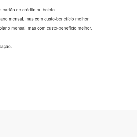
o cartão de crédito ou boleto.
lano mensal, mas com custo-benefício melhor.
plano mensal, mas com custo-benefício melhor.
nsação.
itações
|
Cadastre-se
com.br
2-0450