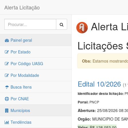
Alerta Licitação
Alerta L
Painel geral
Licitações
Por Estado
Obs:
Estamos mostrando 
Por Código UASG
Por Modalidade
Edital 10/2026
(1
Busca Itens
PN
Identificador desta licitação:
Por CNAE
PNCP
Portal:
Abertura:
25/08/2026 08:3
Municípios
Orgão:
MUNICIPIO DE SA
Tendências
Valor
: R$ 128.053,00