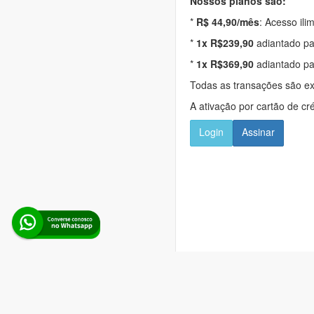
Nossos planos são:
*
R$ 44,90/mês
: Acesso ili
*
1x R$239,90
adiantado pa
*
1x R$369,90
adiantado pa
Todas as transações são e
A ativação por cartão de cr
Login
Assinar
Alerta Licitação |
Pol
Rua d
Boina