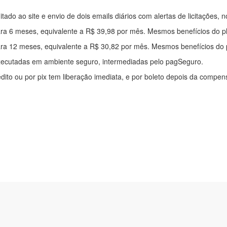
mitado ao site e envio de dois emails diários com alertas de licitações, n
ra 6 meses, equivalente a R$ 39,98 por mês. Mesmos benefícios do p
ra 12 meses, equivalente a R$ 30,82 por mês. Mesmos benefícios do 
xecutadas em ambiente seguro, intermediadas pelo pagSeguro.
édito ou por pix tem liberação imediata, e por boleto depois da compe
ítica de privacidade
|
Quem somos
|
Para desenvolvedores
|
API de Lic
os Pinheiros, 136. SL 01. Maringá-PR. Email: contato@alertalicitacao.
 Azul Sistemas Ltda. CNPJ 33.839.112/0001-90 | WhatsApp (44) 9883