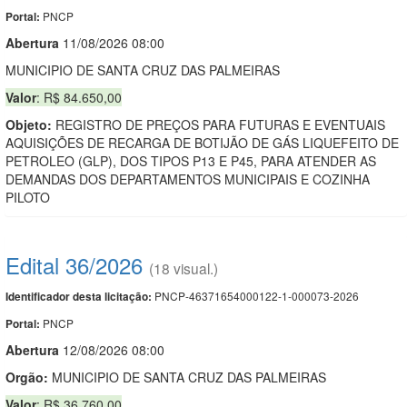
PNCP
Portal:
Abert
u
ra
11/08/2026 08:00
MUNICIPIO DE SANTA CRUZ DAS PALMEIRAS
Valor
: R$ 84.650,00
Objeto:
REGISTRO DE PREÇOS PARA FUTURAS E EVENTUAIS
AQUISIÇÕES DE RECARGA DE BOTIJÃO DE GÁS LIQUEFEITO DE
PETROLEO (GLP), DOS TIPOS P13 E P45, PARA ATENDER AS
DEMANDAS DOS DEPARTAMENTOS MUNICIPAIS E COZINHA
PILOTO
Edital 36/2026
(18 visual.)
PNCP-46371654000122-1-000073-2026
Identificador desta licitação:
PNCP
Portal:
Abert
u
ra
12/08/2026 08:00
Orgão:
MUNICIPIO DE SANTA CRUZ DAS PALMEIRAS
Valor
: R$ 36.760,00