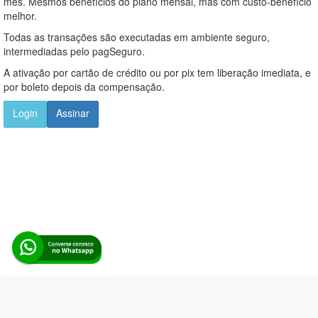
mês. Mesmos benefícios do plano mensal, mas com custo-benefício
melhor.
Todas as transações são executadas em ambiente seguro,
intermediadas pelo pagSeguro.
A ativação por cartão de crédito ou por pix tem liberação imediata, e
por boleto depois da compensação.
Login
Assinar
Alerta Licitação |
Política de privacidade
|
Quem somos
|
Para
desenvolvedores
|
API de Licitações
|
Cadastre-se