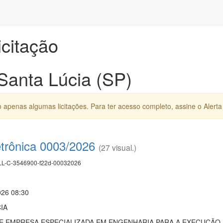
icitação
 Santa Lúcia (SP)
apenas algumas licitações. Para ter acesso completo, assine o Alerta 
etrônica 0003/2026
(27 visual.)
L-C-3546900-f22d-00032026
026 08:30
IA
 EMPRESA ESPECIALIZADA EM ENGENHARIA PARA A EXECUÇÃO 