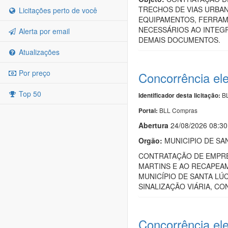
TRECHOS DE VIAS URBAN
Licitações perto de você
EQUIPAMENTOS, FERRAM
NECESSÁRIOS AO INTEG
Alerta por email
DEMAIS DOCUMENTOS.
Atualizações
Por preço
Concorrência el
Top 50
BL
Identificador desta licitação:
BLL Compras
Portal:
Abert
u
ra
24/08/2026 08:30
Orgão:
MUNICIPIO DE SA
CONTRATAÇÃO DE EMPRE
MARTINS E AO RECAPEAM
MUNICÍPIO DE SANTA LÚ
SINALIZAÇÃO VIÁRIA, C
Concorrência el