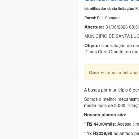
BL
Identificador desta licitação:
BLL Compras
Portal:
Abertura:
31/08/2026 08:3
MUNICIPIO DE SANTA LUC
Objeto:
Contratação de empr
Dimas Cera Ometto, no muni
Obs:
Estamos mostrando 
A busca por município é per
Somos o melhor mecanismo d
média mais de 3.000 licitaç
Nossos planos são:
*
R$ 44,90/mês
: Acesso ili
*
1x R$239,90
adiantado pa