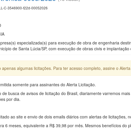
L-C-3546900-f22d-00052026
0
IA
esa(s) especializada(s) para execução de obra de engenharia destinad
cípio de Santa Lúcia/SP, com execução de obras civis e implantação 
apenas algumas licitações. Para ter acesso completo, assine o Alerta 
mitida somente para assinantes do Alerta Licitação.
e busca de avisos de licitação do Brasil, diariamente varremos mais
ões por dia.
mitado ao site e envio de dois emails diários com alertas de licitações, n
ra 6 meses, equivalente a R$ 39,98 por mês. Mesmos benefícios do p