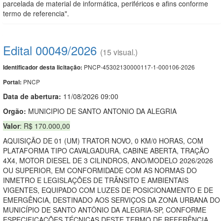
parcelada de material de informática, periféricos e afins conforme
termo de referencia".
Edital 00049/2026
(15 visual.)
PNCP-45302130000117-1-000106-2026
Identificador desta licitação:
PNCP
Portal:
Data de abert
u
ra:
11/08/2026 09:00
Orgão:
MUNICIPIO DE SANTO ANTONIO DA ALEGRIA
Valor
: R$ 170.000,00
AQUISIÇÃO DE 01 (UM) TRATOR NOVO, 0 KM/0 HORAS, COM
PLATAFORMA TIPO CAVALGADURA, CABINE ABERTA, TRAÇÃO
4X4, MOTOR DIESEL DE 3 CILINDROS, ANO/MODELO 2026/2026
OU SUPERIOR, EM CONFORMIDADE COM AS NORMAS DO
INMETRO E LEGISLAÇÕES DE TRÂNSITO E AMBIENTAIS
VIGENTES, EQUIPADO COM LUZES DE POSICIONAMENTO E DE
EMERGÊNCIA, DESTINADO AOS SERVIÇOS DA ZONA URBANA DO
MUNICÍPIO DE SANTO ANTÔNIO DA ALEGRIA-SP, CONFORME
ESPECIFICAÇÕES TÉCNICAS DESTE TERMO DE REFERÊNCIA