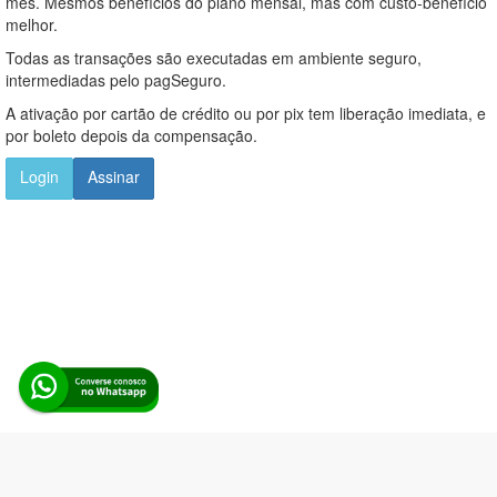
mês. Mesmos benefícios do plano mensal, mas com custo-benefício
melhor.
Todas as transações são executadas em ambiente seguro,
intermediadas pelo pagSeguro.
A ativação por cartão de crédito ou por pix tem liberação imediata, e
por boleto depois da compensação.
Login
Assinar
Alerta Licitação |
Política de privacidade
|
Quem somos
|
Para
desenvolvedores
|
API de Licitações
|
Cadastre-se