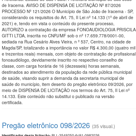
de Iracema. AVISO DE DISPENSA DE LICITAÇÃO Nº 87/2026
PROCESSO Nº 121/2026 O Município de São João de Iracema - SP,
considerando os requisitos do Art. 75, II Lei nº 14.133 (1º de abril de
2021) e, tendo em vista o conteúdo do presente processo,
AUTORIZO a contratação da empresa FONOAUDIOLOGIA PRISCILA
GITTI LTDA, inscrita no CNPJ/MF sob o nº 17.659.778/0001-00,
sediada na Rua Cesário Alves Vieira, n º 537, Centro, na cidade de
Magda/SP, totalizando a importância no valor R$ 4.300,00 (quatro mil
e trezentos reais) mensais, com objeto de contratação de profissional
fonoaudiólogo, devidamente inscrito no respectivo conselho de
classe, com carga horária de 16 (dezesseis) horas semanais,
destinados ao atendimento da população da rede pública municipal
de saúde, visando suprir a demanda da secretaria municipal de
saúde do município, item deserto do pregão eletrônico 09/2026, por
meio de DISPENSA DE LICITAÇÃO nos termos do Art. 75, II Lei nº
14.133. Este conteúdo não substitui o publicado na versão
certificada.
Pregão eletrônico 098/2026
(35 visual.)
BLL-3549250-6c91-0982026
Identificador desta licitação: