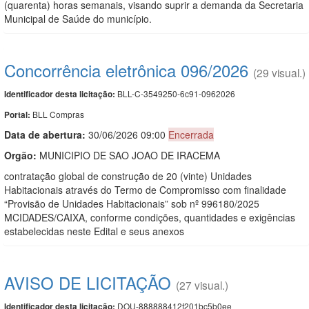
(quarenta) horas semanais, visando suprir a demanda da Secretaria
Municipal de Saúde do município.
Concorrência eletrônica 096/2026
(29 visual.)
BLL-C-3549250-6c91-0962026
Identificador desta licitação:
BLL Compras
Portal:
Data de abert
u
ra:
30/06/2026 09:00
Encerrada
Orgão:
MUNICIPIO DE SAO JOAO DE IRACEMA
contratação global de construção de 20 (vinte) Unidades
Habitacionais através do Termo de Compromisso com finalidade
“Provisão de Unidades Habitacionais” sob nº 996180/2025
MCIDADES/CAIXA, conforme condições, quantidades e exigências
estabelecidas neste Edital e seus anexos
AVISO DE LICITAÇÃO
(27 visual.)
DOU-888888412f201bc5b0ee
Identificador desta licitação: