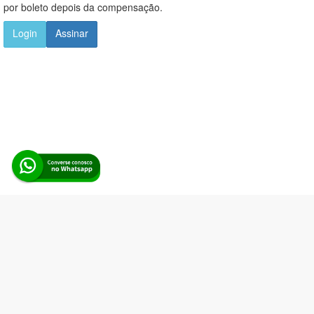
por boleto depois da compensação.
Login
Assinar
Alerta Licitação |
Política de privacidade
|
Quem somos
|
Para
desenvolvedores
|
API de Licitações
|
Cadastre-se
Rua dos Pinheiros, 136. SL 01. Maringá-PR. Email:
contato@alertalicitacao.com.br
Boina Azul Sistemas Ltda. CNPJ 33.839.112/0001-90 | WhatsApp
(44) 98832-0450