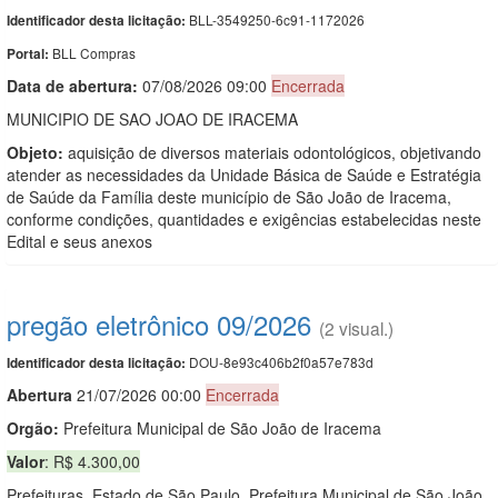
BLL-3549250-6c91-1172026
Identificador desta licitação:
BLL Compras
Portal:
Data de abert
u
ra:
07/08/2026 09:00
Encerrada
MUNICIPIO DE SAO JOAO DE IRACEMA
Objeto:
aquisição de diversos materiais odontológicos, objetivando
atender as necessidades da Unidade Básica de Saúde e Estratégia
de Saúde da Família deste município de São João de Iracema,
conforme condições, quantidades e exigências estabelecidas neste
Edital e seus anexos
pregão eletrônico 09/2026
(2 visual.)
DOU-8e93c406b2f0a57e783d
Identificador desta licitação:
Abert
u
ra
21/07/2026 00:00
Encerrada
Orgão:
Prefeitura Municipal de São João de Iracema
Valor
: R$ 4.300,00
Prefeituras. Estado de São Paulo. Prefeitura Municipal de São João