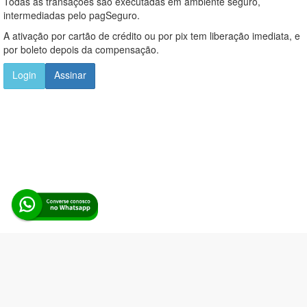
Todas as transações são executadas em ambiente seguro,
intermediadas pelo pagSeguro.
A ativação por cartão de crédito ou por pix tem liberação imediata, e
por boleto depois da compensação.
Login
Assinar
Alerta Licitação |
Política de privacidade
|
Quem somos
|
Para
desenvolvedores
|
API de Licitações
|
Cadastre-se
Rua dos Pinheiros, 136. SL 01. Maringá-PR. Email:
contato@alertalicitacao.com.br