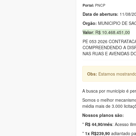
PNCP
Portal:
Data de abert
u
ra:
11/08/2
Orgão:
MUNICIPIO DE SA
Valor
: R$ 10.468.451,00
PE 053 2026 CONTRATAC
COMPREENDENDO A DISP
NAS RUAS E AVENIDAS D
Obs:
Estamos mostrando 
A busca por município é per
Somos o melhor mecanismo d
média mais de 3.000 licitaç
Nossos planos são:
*
R$ 44,90/mês
: Acesso ili
*
1x R$239,90
adiantado pa