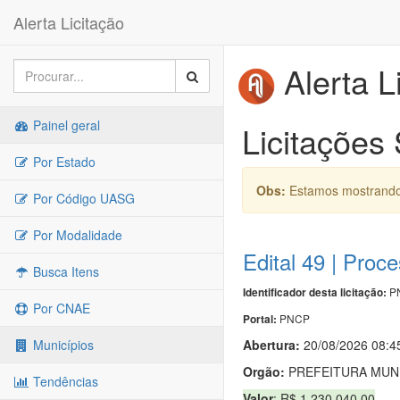
Alerta Licitação
Alerta L
Painel geral
Licitações
Por Estado
Obs:
Estamos mostrando 
Por Código UASG
Por Modalidade
Edital 49 | Proc
Busca Itens
PN
Identificador desta licitação:
Por CNAE
PNCP
Portal:
Abertura:
20/08/2026 08:4
Municípios
Orgão:
PREFEITURA MUNI
Tendências
Valor
: R$ 1.230.040,00