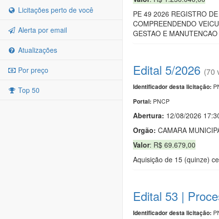
Licitações perto de você
PE 49 2026 REGISTRO D
COMPREENDENDO VEICUL
Alerta por email
GESTAO E MANUTENCAO 
Atualizações
Edital 5/2026
Por preço
(70 
PN
Identificador desta licitação:
Top 50
PNCP
Portal:
Abertura:
12/08/2026 17:3
Orgão:
CAMARA MUNICIPA
Valor
: R$ 69.679,00
Aquisição de 15 (quinze) ce
Edital 53 | Proc
PN
Identificador desta licitação: