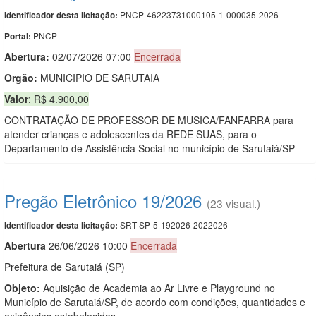
PNCP-46223731000105-1-000035-2026
Identificador desta licitação:
PNCP
Portal:
Abertura:
02/07/2026 07:00
Encerrada
Orgão:
MUNICIPIO DE SARUTAIA
Valor
: R$ 4.900,00
CONTRATAÇÃO DE PROFESSOR DE MUSICA/FANFARRA para
atender crianças e adolescentes da REDE SUAS, para o
Departamento de Assistência Social no município de Sarutaiá/SP
Pregão Eletrônico 19/2026
(23 visual.)
SRT-SP-5-192026-2022026
Identificador desta licitação:
Abert
u
ra
26/06/2026 10:00
Encerrada
Prefeitura de Sarutaiá (SP)
Objeto:
Aquisição de Academia ao Ar Livre e Playground no
Município de Sarutaiá/SP, de acordo com condições, quantidades e
exigências estabelecidas