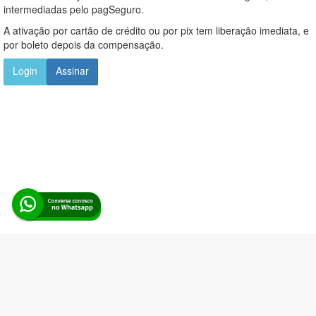
intermediadas pelo pagSeguro.
A ativação por cartão de crédito ou por pix tem liberação imediata, e
por boleto depois da compensação.
Login
Assinar
Alerta Licitação |
Política de privacidade
|
Quem somos
|
Para
desenvolvedores
|
API de Licitações
|
Cadastre-se
Rua dos Pinheiros, 136. SL 01. Maringá-PR. Email:
contato@alertalicitacao.com.br