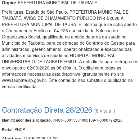
Orgão:
PREFEITURA MUNICIPAL DE TAUBATÉ
Prefeituras. Estado de São Paulo. PREFEITURA MUNICIPAL DE
TAUBATÉ. AVISO DE CHAMAMENTO PÚBLICO Nº 4-I/2026 A
PREFEITURA MUNICIPAL DE TAUBATE informa que se acha aberto
o Chamamento Publico n. 04-I/26 que cuida da Selecao de
Organizacao Social, qualificada no ambito da area da saude no
Municipio de Taubate, para celebracao de Contrato de Gestao para
administracao, gerenciamento, operacionalizacao e execucao das
atividades e servicos de saude no HOSPITAL MUNICIPAL
UNIVERSITARIO DE TAUBATE-HMUT. A data limite para entrega dos
envelopes e 02/09/2026 as 08h30min. O edital com todas as
informacoes necessarias esta disponivel gratuitamente no site
www.taubate.sp.gov.br. Este conteúdo não substitui o publicado na
versão certificada.
Contratação Direta 28/2026
(8 visual.)
PNCP-50015304000109-1-000079-2026
Identificador desta licitação:
PNCP
Portal:
Abertura:
11/08/2026 14:00