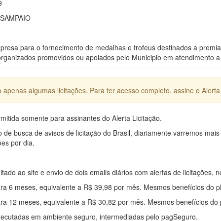
9
 SAMPAIO
resa para o fornecimento de medalhas e trofeus destinados a premiaca
 organizados promovidos ou apoiados pelo Municipio em atendimento a s
apenas algumas licitações. Para ter acesso completo, assine o Alerta 
mitida somente para assinantes do Alerta Licitação.
e busca de avisos de licitação do Brasil, diariamente varremos mais
ões por dia.
mitado ao site e envio de dois emails diários com alertas de licitações, n
ra 6 meses, equivalente a R$ 39,98 por mês. Mesmos benefícios do p
ra 12 meses, equivalente a R$ 30,82 por mês. Mesmos benefícios do 
xecutadas em ambiente seguro, intermediadas pelo pagSeguro.