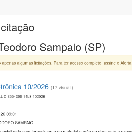
icitação
 Teodoro Sampaio (SP)
apenas algumas licitações. Para ter acesso completo, assine o Alerta 
trônica 10/2026
(17 visual.)
L-C-3554300-14b3-102026
026 09:01
EODORO SAMPAIO
ecializada com fornecimento de material e mão de obra para a execu