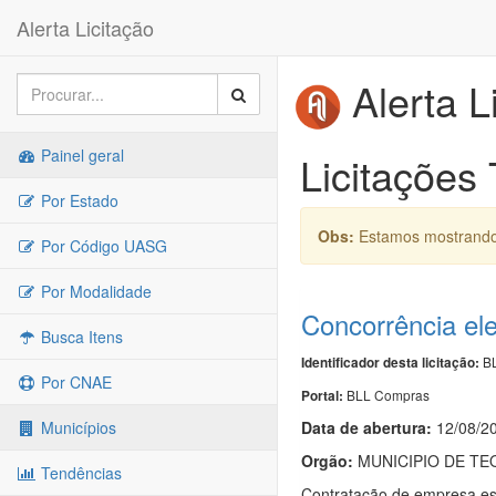
Alerta Licitação
Alerta L
Painel geral
Licitações
Por Estado
Obs:
Estamos mostrando 
Por Código UASG
Por Modalidade
Concorrência ele
Busca Itens
BL
Identificador desta licitação:
Por CNAE
BLL Compras
Portal:
Data de abert
u
ra:
12/08/2
Municípios
Orgão:
MUNICIPIO DE T
Tendências
Contratação de empresa esp