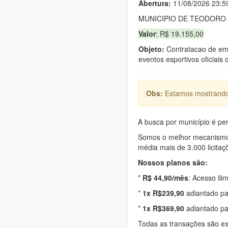
Abertura:
11/08/2026 23:5
MUNICIPIO DE TEODORO
Valor
: R$ 19.155,00
Objeto:
Contratacao de emp
eventos esportivos oficiais
Obs:
Estamos mostrando 
A busca por município é per
Somos o melhor mecanismo d
média mais de 3.000 licitaç
Nossos planos são:
*
R$ 44,90/mês
: Acesso ili
*
1x R$239,90
adiantado pa
*
1x R$369,90
adiantado pa
Todas as transações são e