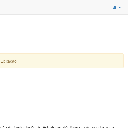
Licitação.
ção da implantação de Estruturas Náuticas em água e terra no