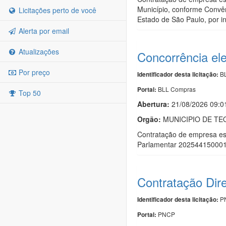
Município, conforme Convê
Licitações perto de você
Estado de São Paulo, por i
Alerta por email
Atualizações
Concorrência ele
Por preço
BL
Identificador desta licitação:
BLL Compras
Portal:
Top 50
Abertura:
21/08/2026 09:0
Orgão:
MUNICIPIO DE T
Contratação de empresa es
Parlamentar 202544150001 -
Contratação Dir
PN
Identificador desta licitação:
PNCP
Portal: