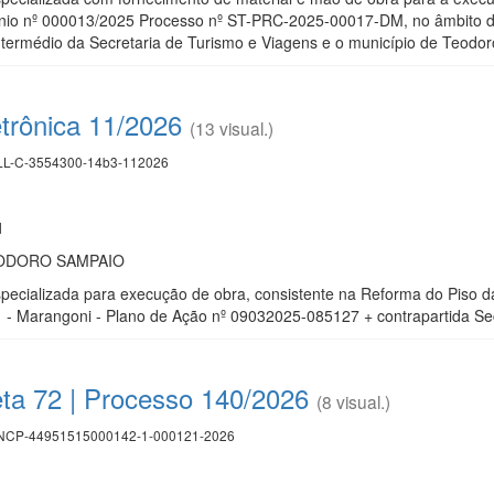
nio nº 000013/2025 Processo nº ST-PRC-2025-00017-DM, no âmbito do 
ntermédio da Secretaria de Turismo e Viagens e o município de Teodor
trônica 11/2026
(13 visual.)
L-C-3554300-14b3-112026
1
EODORO SAMPAIO
pecializada para execução de obra, consistente na Reforma do Piso 
 Marangoni - Plano de Ação nº 09032025-085127 + contrapartida Secr
eta 72 | Processo 140/2026
(8 visual.)
CP-44951515000142-1-000121-2026