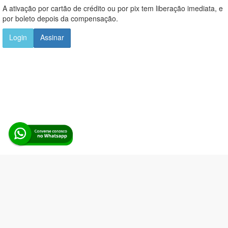
A ativação por cartão de crédito ou por pix tem liberação imediata, e
por boleto depois da compensação.
Login
Assinar
Alerta Licitação |
Política de privacidade
|
Quem somos
|
Para
desenvolvedores
|
API de Licitações
|
Cadastre-se
Rua dos Pinheiros, 136. SL 01. Maringá-PR. Email:
contato@alertalicitacao.com.br
Boina Azul Sistemas Ltda. CNPJ 33.839.112/0001-90 | WhatsApp