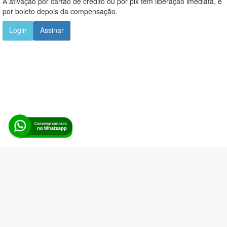
A ativação por cartão de crédito ou por pix tem liberação imediata, e
por boleto depois da compensação.
Login
Assinar
Alerta Licitação |
Política de privacidade
|
Quem somos
|
Para
desenvolvedores
|
API de Licitações
|
Cadastre-se
Rua dos Pinheiros, 136. SL 01. Maringá-PR. Email:
contato@alertalicitacao.com.br
Boina Azul Sistemas Ltda. CNPJ 33.839.112/0001-90 | WhatsApp
(44) 98832-0450