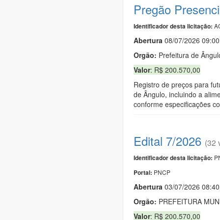
Pregão Presenci
AG
Identificador desta licitação:
Abert
u
ra
08/07/2026 09:0
Orgão:
Prefeitura de Ângul
Valor
: R$ 200.570,00
Registro de preços para fu
de Ângulo, incluindo a alim
conforme especificações co
Edital 7/2026
(32 
PN
Identificador desta licitação:
PNCP
Portal:
Abert
u
ra
03/07/2026 08:4
Orgão:
PREFEITURA MUNI
Valor
: R$ 200.570,00