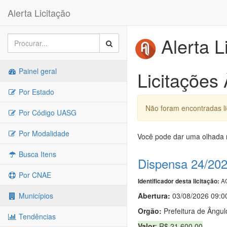
Alerta Licitação
Alerta L
Painel geral
Licitações
Por Estado
Não foram encontradas li
Por Código UASG
Por Modalidade
Você pode dar uma olhada n
Busca Itens
Dispensa 24/20
Por CNAE
AG
Identificador desta licitação:
Abertura:
03/08/2026 09:
Municípios
Orgão:
Prefeitura de Ângul
Tendências
Valor
: R$ 21.600,00