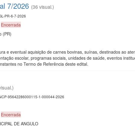
al 7/2026
(36 visual.)
L-PR-6-7-2026
0
Encerrada
o (PR)
tura e eventual aquisição de carnes bovinas, suínas, destinados ao at
entação escolar, programas sociais, unidades de saúde, eventos institu
nstantes no Termo de Referência deste edital.
visual.)
CP-95642286000115-1-000044-2026
0
Encerrada
CIPAL DE ANGULO