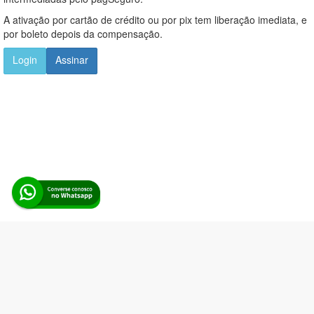
A ativação por cartão de crédito ou por pix tem liberação imediata, e
por boleto depois da compensação.
Login
Assinar
Alerta Licitação |
Política de privacidade
|
Quem somos
|
Para
desenvolvedores
|
API de Licitações
|
Cadastre-se
Rua dos Pinheiros, 136. SL 01. Maringá-PR. Email:
contato@alertalicitacao.com.br
Boina Azul Sistemas Ltda. CNPJ 33.839.112/0001-90 | WhatsApp