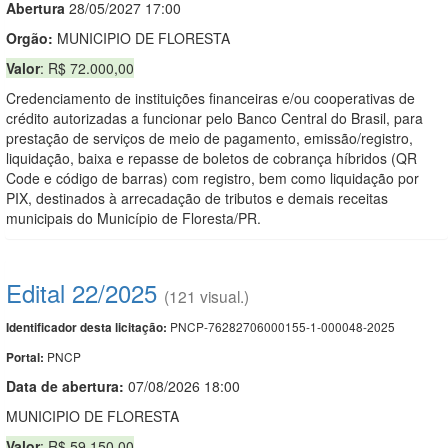
Abert
u
ra
28/05/2027 17:00
Orgão:
MUNICIPIO DE FLORESTA
Valor
: R$ 72.000,00
Credenciamento de instituições financeiras e/ou cooperativas de
crédito autorizadas a funcionar pelo Banco Central do Brasil, para
prestação de serviços de meio de pagamento, emissão/registro,
liquidação, baixa e repasse de boletos de cobrança híbridos (QR
Code e código de barras) com registro, bem como liquidação por
PIX, destinados à arrecadação de tributos e demais receitas
municipais do Município de Floresta/PR.
Edital 22/2025
(121 visual.)
PNCP-76282706000155-1-000048-2025
Identificador desta licitação:
PNCP
Portal:
Data de abert
u
ra:
07/08/2026 18:00
MUNICIPIO DE FLORESTA
Valor
: R$ 59.150,00