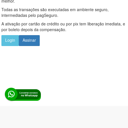
melhor.
Todas as transações são executadas em ambiente seguro,
intermediadas pelo pagSeguro.
A ativação por cartão de crédito ou por pix tem liberação imediata, e
por boleto depois da compensação.
Login
Assinar
Alerta Licitação |
Política de privacidade
|
Quem somos
|
Para
desenvolvedores
|
API de Licitações
|
Cadastre-se
Rua dos Pinheiros, 136. SL 01. Maringá-PR. Email: