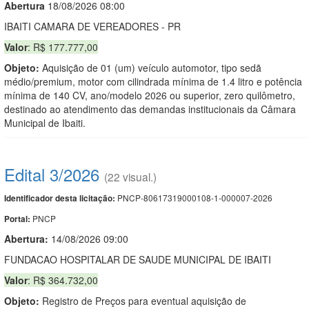
Abert
u
ra
18/08/2026 08:00
IBAITI CAMARA DE VEREADORES - PR
Valor
: R$ 177.777,00
Objeto:
Aquisição de 01 (um) veículo automotor, tipo sedã
médio/premium, motor com cilindrada mínima de 1.4 litro e potência
mínima de 140 CV, ano/modelo 2026 ou superior, zero quilômetro,
destinado ao atendimento das demandas institucionais da Câmara
Municipal de Ibaiti.
Edital 3/2026
(22 visual.)
PNCP-80617319000108-1-000007-2026
Identificador desta licitação:
PNCP
Portal:
Abertura:
14/08/2026 09:00
FUNDACAO HOSPITALAR DE SAUDE MUNICIPAL DE IBAITI
Valor
: R$ 364.732,00
Objeto:
Registro de Preços para eventual aquisição de