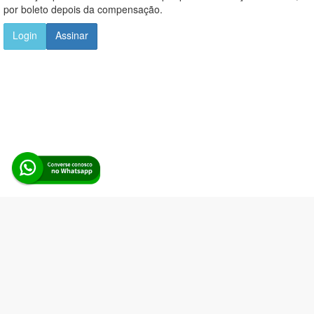
por boleto depois da compensação.
Login
Assinar
Alerta Licitação |
Política de privacidade
|
Quem somos
|
Para
desenvolvedores
|
API de Licitações
|
Cadastre-se
Rua dos Pinheiros, 136. SL 01. Maringá-PR. Email:
contato@alertalicitacao.com.br
Boina Azul Sistemas Ltda. CNPJ 33.839.112/0001-90 | WhatsApp
(44) 98832-0450