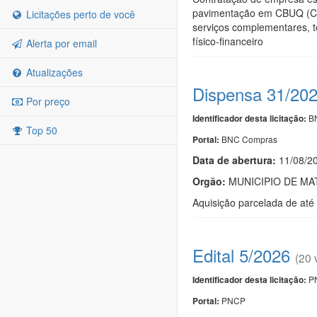
pavimentação em CBUQ (Con
Licitações perto de você
serviços complementares, t
físico-financeiro
Alerta por email
Atualizações
Dispensa 31/20
Por preço
BN
Identificador desta licitação:
Top 50
BNC Compras
Portal:
Data de abert
u
ra:
11/08/2
Orgão:
MUNICIPIO DE MA
Aquisição parcelada de até
Edital 5/2026
(20 
PN
Identificador desta licitação:
PNCP
Portal: