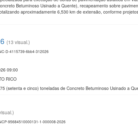
creto Betuminoso Usinado a Quente), recapeamento sobre pavimentaçã
otalizando aproximadamente 6,530 km de extensão, conforme projetos,
26
(13 visual.)
C-D-4115739-6bb4-312026
026 09:00
TO RICO
 75 (setenta e cinco) toneladas de Concreto Betuminoso Usinado a Q
visual.)
CP-95684510000131-1-000008-2026