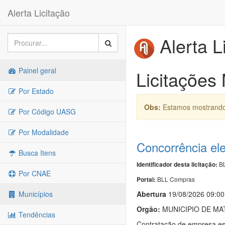
Alerta Licitação
Alerta L
Painel geral
Licitações
Por Estado
Obs:
Estamos mostrando 
Por Código UASG
Por Modalidade
Concorrência ele
Busca Itens
BL
Identificador desta licitação:
Por CNAE
BLL Compras
Portal:
Abert
u
ra
19/08/2026 09:00
Municípios
Orgão:
MUNICIPIO DE MA
Tendências
Contratação de empresa es