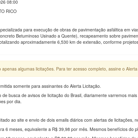
026 08:00
TO RICO
pecializada para execução de obras de pavimentação asfáltica em via
creto Betuminoso Usinado a Quente), recapeamento sobre pavimentaçã
otalizando aproximadamente 6,530 km de extensão, conforme projetos,
apenas algumas licitações. Para ter acesso completo, assine o Alerta 
mitida somente para assinantes do Alerta Licitação.
e busca de avisos de licitação do Brasil, diariamente varremos mais
ões por dia.
mitado ao site e envio de dois emails diários com alertas de licitações, n
ra 6 meses, equivalente a R$ 39,98 por mês. Mesmos benefícios do p