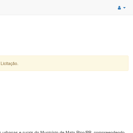
Licitação.
s urbanas e rurais do Município de Mato Rico/PR, compreendendo