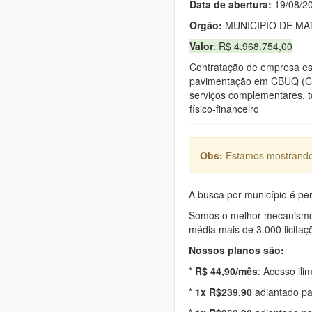
Data de abert
u
ra:
19/08/2
Orgão:
MUNICIPIO DE MA
Valor
: R$ 4.968.754,00
Contratação de empresa es
pavimentação em CBUQ (Con
serviços complementares, t
físico-financeiro
Obs:
Estamos mostrando 
A busca por município é per
Somos o melhor mecanismo d
média mais de 3.000 licitaç
Nossos planos são:
*
R$ 44,90/mês
: Acesso ili
*
1x R$239,90
adiantado pa