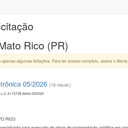
icitação
 Mato Rico (PR)
apenas algumas licitações. Para ter acesso completo, assine o Alerta 
trônica 05/2026
(18 visual.)
L-C-4115739-6bb4-052026
TO RICO
pecializada para execução de obras de pavimentação asfáltica em via