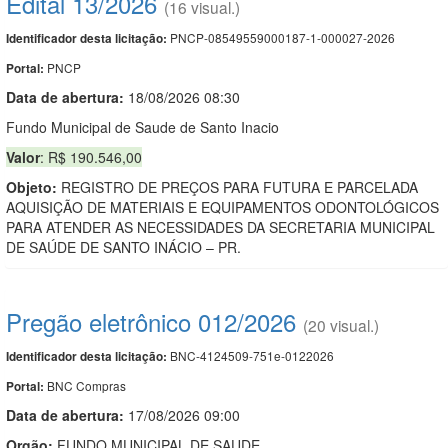
Edital 13/2026
(16 visual.)
PNCP-08549559000187-1-000027-2026
Identificador desta licitação:
PNCP
Portal:
Data de abert
u
ra:
18/08/2026 08:30
Fundo Municipal de Saude de Santo Inacio
Valor
: R$ 190.546,00
Objeto:
REGISTRO DE PREÇOS PARA FUTURA E PARCELADA
AQUISIÇÃO DE MATERIAIS E EQUIPAMENTOS ODONTOLÓGICOS
PARA ATENDER AS NECESSIDADES DA SECRETARIA MUNICIPAL
DE SAÚDE DE SANTO INÁCIO – PR.
Pregão eletrônico 012/2026
(20 visual.)
BNC-4124509-751e-0122026
Identificador desta licitação:
BNC Compras
Portal:
Data de abert
u
ra:
17/08/2026 09:00
Orgão:
FUNDO MUNICIPAL DE SAUDE