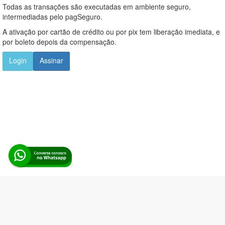
Todas as transações são executadas em ambiente seguro,
intermediadas pelo pagSeguro.
A ativação por cartão de crédito ou por pix tem liberação imediata, e
por boleto depois da compensação.
Login
Assinar
Alerta Licitação |
Política de privacidade
|
Quem somos
|
Para
desenvolvedores
|
API de Licitações
|
Cadastre-se
Rua dos Pinheiros, 136. SL 01. Maringá-PR. Email:
contato@alertalicitacao.com.br