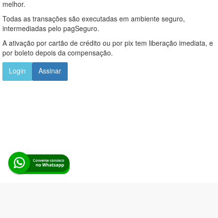
melhor.
Todas as transações são executadas em ambiente seguro,
intermediadas pelo pagSeguro.
A ativação por cartão de crédito ou por pix tem liberação imediata, e
por boleto depois da compensação.
Login
Assinar
Alerta Licitação |
Política de privacidade
|
Quem somos
|
Para
desenvolvedores
|
API de Licitações
|
Cadastre-se