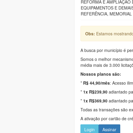
REFORMA E AMPLIAÇÃO D
EQUIPAMENTOS E DEMAI
REFERÊNCIA, MEMORIAL 
Obs:
Estamos mostrando 
A busca por município é per
Somos o melhor mecanismo d
média mais de 3.000 licitaç
Nossos planos são:
*
R$ 44,90/mês
: Acesso ili
*
1x R$239,90
adiantado pa
*
1x R$369,90
adiantado pa
Todas as transações são e
A ativação por cartão de cr
Login
Assinar