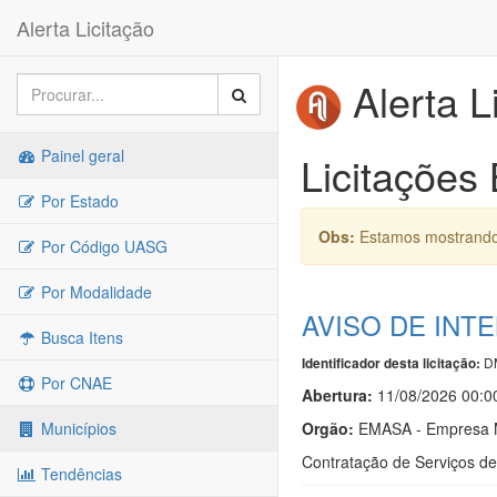
Alerta Licitação
Alerta L
Painel geral
Licitações
Por Estado
Obs:
Estamos mostrando 
Por Código UASG
Por Modalidade
AVISO DE INTE
Busca Itens
D
Identificador desta licitação:
Por CNAE
Abertura:
11/08/2026 00:0
Orgão:
EMASA - Empresa M
Municípios
Contratação de Serviços de
Tendências