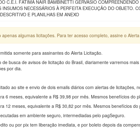
O C.E.I. FÁTIMA NAIR BAMBINETTI GERVÁSIO COMPREENDENDO
S INSUMOS NECESSÁRIOS À PERFEITA EXECUÇÃO DO OBJETO. 
DESCRITIVO E PLANILHAS EM ANEXO
apenas algumas licitações. Para ter acesso completo, assine o Alerta 
mitida somente para assinantes do Alerta Licitação.
e busca de avisos de licitação do Brasil, diariamente varremos mais
ões por dia.
mitado ao site e envio de dois emails diários com alertas de licitações, n
ra 6 meses, equivalente a R$ 39,98 por mês. Mesmos benefícios do p
ra 12 meses, equivalente a R$ 30,82 por mês. Mesmos benefícios do 
xecutadas em ambiente seguro, intermediadas pelo pagSeguro.
édito ou por pix tem liberação imediata, e por boleto depois da compe