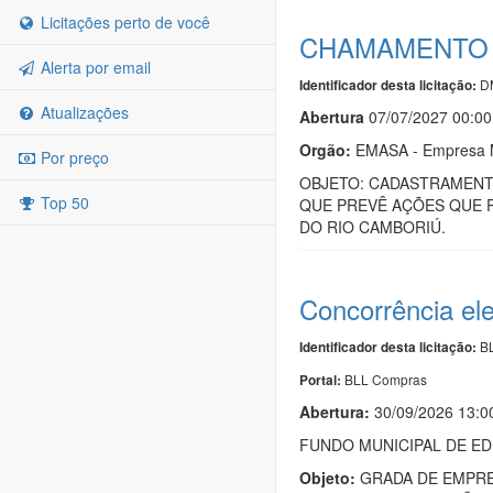
Licitações perto de você
CHAMAMENTO P
Alerta por email
D
Identificador desta licitação:
Atualizações
Abert
u
ra
07/07/2027 00:00
Orgão:
EMASA - Empresa M
Por preço
OBJETO: CADASTRAMENTO
Top 50
QUE PREVÊ AÇÕES QUE P
DO RIO CAMBORIÚ.
Concorrência el
BL
Identificador desta licitação:
BLL Compras
Portal:
Abertura:
30/09/2026 13:0
FUNDO MUNICIPAL DE E
Objeto:
GRADA DE EMPRE