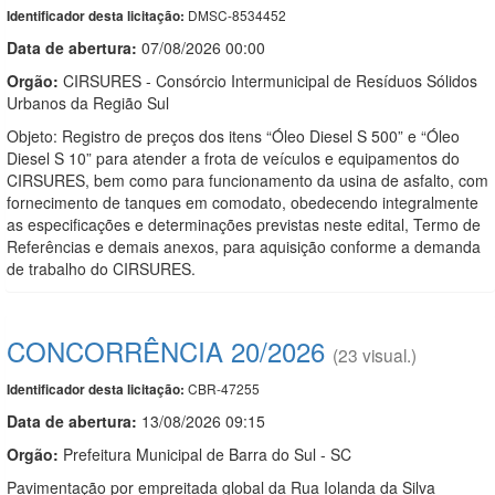
DMSC-8534452
Identificador desta licitação:
Data de abert
u
ra:
07/08/2026 00:00
Orgão:
CIRSURES - Consórcio Intermunicipal de Resíduos Sólidos
Urbanos da Região Sul
Objeto: Registro de preços dos itens “Óleo Diesel S 500” e “Óleo
Diesel S 10” para atender a frota de veículos e equipamentos do
CIRSURES, bem como para funcionamento da usina de asfalto, com
fornecimento de tanques em comodato, obedecendo integralmente
as especificações e determinações previstas neste edital, Termo de
Referências e demais anexos, para aquisição conforme a demanda
de trabalho do CIRSURES.
CONCORRÊNCIA 20/2026
(23 visual.)
CBR-47255
Identificador desta licitação:
Data de abert
u
ra:
13/08/2026 09:15
Orgão:
Prefeitura Municipal de Barra do Sul - SC
Pavimentação por empreitada global da Rua Iolanda da Silva