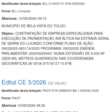
BLL-C-4202131-97fe-0052026-
Identificador desta licitação:
BLL Compras
Portal:
Abertura:
10/08/2026 09:15
MUNICIPIO DE BELA VISTA DO TOLDO
Objeto:
CONTRATAÇÃO DE EMPRESA ESPECIALIZADA PARA
EXECUÇÃO DE PAVIMENTAÇÃO ASFÁLTICA NA ESTRADA GERAL
DE SERRA DO LUCINDO CONFORME PLANO DE AÇÃO:
09032025-083174/2025 PROGRAMA: 09032025 EMENDA
PARLAMENTAR: 202539290001 NUMA EXTENSÃO DE 6.000 M²
(SEIS MIL METROS QUADRADOS) NAS COORDENADAS
GEOGRÁFICAS 26°26'06.9"S 50°27'10.8"W,
Edital CE 5/2026
(32 visual.)
PNCP-01612888000186-1-000045-2026
Identificador desta licitação:
PNCP
Portal:
Abert
u
ra
10/08/2026 08:30