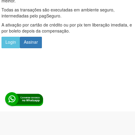
melhor.
Todas as transações são executadas em ambiente seguro,
intermediadas pelo pagSeguro.
A ativação por cartão de crédito ou por pix tem liberação imediata, e
por boleto depois da compensação.
Login
Assinar
Alerta Licitação |
Política de privacidade
|
Quem somos
|
Para
desenvolvedores
|
API de Licitações
|
Cadastre-se
Rua dos Pinheiros, 136. SL 01. Maringá-PR. Email: