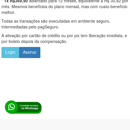
*
1x R$369,90
adiantado para 12 meses, equivalente a R$ 30,82 por
mês. Mesmos benefícios do plano mensal, mas com custo-benefício
melhor.
Todas as transações são executadas em ambiente seguro,
intermediadas pelo pagSeguro.
A ativação por cartão de crédito ou por pix tem liberação imediata, e
por boleto depois da compensação.
Login
Assinar
Alerta Licitação |
Política de privacidade
|
Quem somos
|
Para