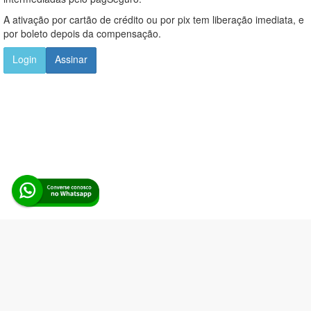
A ativação por cartão de crédito ou por pix tem liberação imediata, e
por boleto depois da compensação.
Login
Assinar
Alerta Licitação |
Política de privacidade
|
Quem somos
|
Para
desenvolvedores
|
API de Licitações
|
Cadastre-se
Rua dos Pinheiros, 136. SL 01. Maringá-PR. Email:
contato@alertalicitacao.com.br
Boina Azul Sistemas Ltda. CNPJ 33.839.112/0001-90 | WhatsApp