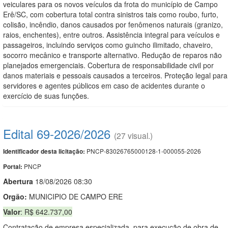
veiculares para os novos veículos da frota do município de Campo
Erê/SC, com cobertura total contra sinistros tais como roubo, furto,
colisão, incêndio, danos causados por fenômenos naturais (granizo,
raios, enchentes), entre outros. Assistência integral para veículos e
passageiros, incluindo serviços como guincho ilimitado, chaveiro,
socorro mecânico e transporte alternativo. Redução de reparos não
planejados emergenciais. Cobertura de responsabilidade civil por
danos materiais e pessoais causados a terceiros. Proteção legal para
servidores e agentes públicos em caso de acidentes durante o
exercício de suas funções.
Edital 69-2026/2026
(27 visual.)
PNCP-83026765000128-1-000055-2026
Identificador desta licitação:
PNCP
Portal:
Abert
u
ra
18/08/2026 08:30
Orgão:
MUNICIPIO DE CAMPO ERE
Valor
: R$ 642.737,00
Contratação de empresa especializada, para execução de obra de