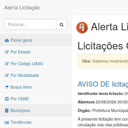
Alerta Licitação
Alerta L
Painel geral
Licitações
Por Estado
Obs:
Estamos mostrando 
Por Código UASG
Por Modalidade
AVISO DE licita
Busca Itens
DO
Identificador desta licitação:
Por CNAE
Abert
u
ra
20/08/2026 00:00
Orgão:
Prefeitura Municipa
Municípios
A presente licitação tem c
Tendências
circulação nas vias públic