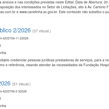
s anexos e nas condições previstas neste Edital. Data de Abertura: 
 disposição dos interessados no Setor de Licitações, sito à Av. Cartório 
s.com.br e www.canelinha.sc.gov.br. Este conteúdo não substitui o pub
lico 2/2026
(37 visual.)
-4203709-11-22026
0
inha
objeto credenciar pessoas jurídicas prestadoras de serviços, para a r
rmo e referência, visando atender às necessidades da Fundação Hospit
2026
(51 visual.)
-4203709-2-32026
0
inha