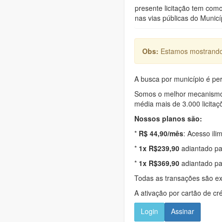
presente licitação tem com
nas vias públicas do Municí
Obs:
Estamos mostrando 
A busca por município é per
Somos o melhor mecanismo d
média mais de 3.000 licitaç
Nossos planos são:
*
R$ 44,90/mês
: Acesso ili
*
1x R$239,90
adiantado pa
*
1x R$369,90
adiantado pa
Todas as transações são e
A ativação por cartão de cr
Login
Assinar