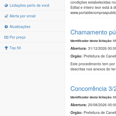
condições estabelecidas no
Licitações perto de você
Edital e inteiro teor está à
www.portaldecompraspublica
Alerta por email
Atualizações
Chamamento púb
Por preço
MN
Identificador desta licitação:
Top 50
Abertura:
31/12/2026 00:0
Orgão:
Prefeitura de Canel
Este procedimento tem por 
descritas nos anexos do te
Concorrência 3/
MN
Identificador desta licitação:
Abertura:
20/08/2026 00:0
Orgão:
Prefeitura de Canel