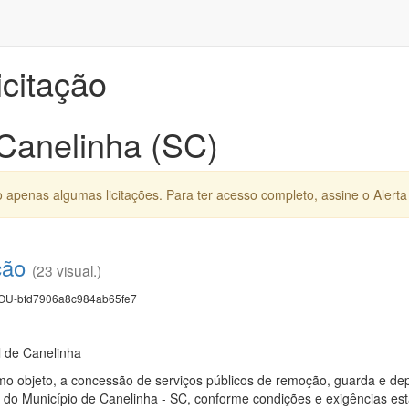
icitação
 Canelinha (SC)
apenas algumas licitações. Para ter acesso completo, assine o Alerta 
ção
(23 visual.)
U-bfd7906a8c984ab65fe7
l de Canelinha
omo objeto, a concessão de serviços públicos de remoção, guarda e dep
as do Município de Canelinha - SC, conforme condições e exigências es