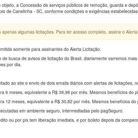
o objeto, a Concessão de serviços públicos de remoção, guarda e depós
pio de Canelinha - SC, conforme condições e exigências estabelecidas 
apenas algumas licitações. Para ter acesso completo, assine o Alerta 
mitida somente para assinantes do Alerta Licitação.
e busca de avisos de licitação do Brasil, diariamente varremos mais
ões por dia.
mitado ao site e envio de dois emails diários com alertas de licitações, n
ra 6 meses, equivalente a R$ 39,98 por mês. Mesmos benefícios do p
ra 12 meses, equivalente a R$ 30,82 por mês. Mesmos benefícios do 
xecutadas em ambiente seguro, intermediadas pelo pagSeguro.
édito ou por pix tem liberação imediata, e por boleto depois da compe