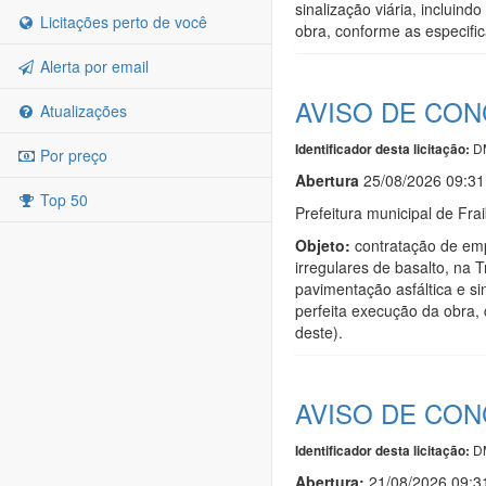
sinalização viária, incluin
Licitações perto de você
obra, conforme as especific
Alerta por email
AVISO DE CON
Atualizações
D
Identificador desta licitação:
Por preço
Abert
u
ra
25/08/2026 09:31
Top 50
Prefeitura municipal de Fra
Objeto:
contratação de emp
irregulares de basalto, na
pavimentação asfáltica e si
perfeita execução da obra, 
deste).
AVISO DE CON
D
Identificador desta licitação:
Abertura:
21/08/2026 09:3