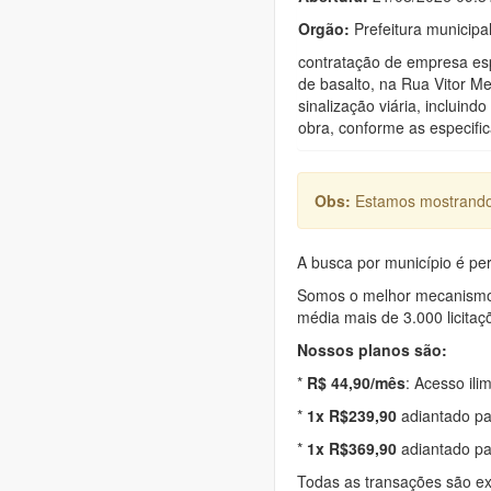
Orgão:
Prefeitura municipa
contratação de empresa esp
de basalto, na Rua Vitor M
sinalização viária, incluin
obra, conforme as especific
Obs:
Estamos mostrando 
A busca por município é per
Somos o melhor mecanismo d
média mais de 3.000 licitaç
Nossos planos são:
*
R$ 44,90/mês
: Acesso ili
*
1x R$239,90
adiantado pa
*
1x R$369,90
adiantado pa
Todas as transações são e