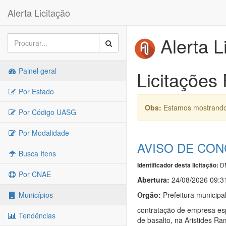
Alerta Licitação
Alerta L
Painel geral
Licitações
Por Estado
Obs:
Estamos mostrando 
Por Código UASG
Por Modalidade
AVISO DE CON
Busca Itens
D
Identificador desta licitação:
Por CNAE
Abertura:
24/08/2026 09:3
Orgão:
Prefeitura municipa
Municípios
contratação de empresa esp
Tendências
de basalto, na Aristides R