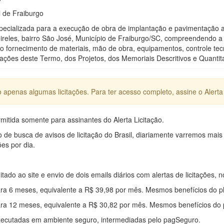
l de Fraiburgo
ecializada para a execução de obra de implantação e pavimentação as
eireles, bairro São José, Município de Fraiburgo/SC, compreendendo a 
do o fornecimento de materiais, mão de obra, equipamentos, controle te
ações deste Termo, dos Projetos, dos Memoriais Descritivos e Quantita
apenas algumas licitações. Para ter acesso completo, assine o Alerta 
mitida somente para assinantes do Alerta Licitação.
e busca de avisos de licitação do Brasil, diariamente varremos mais
ões por dia.
mitado ao site e envio de dois emails diários com alertas de licitações, n
ra 6 meses, equivalente a R$ 39,98 por mês. Mesmos benefícios do p
ra 12 meses, equivalente a R$ 30,82 por mês. Mesmos benefícios do 
xecutadas em ambiente seguro, intermediadas pelo pagSeguro.