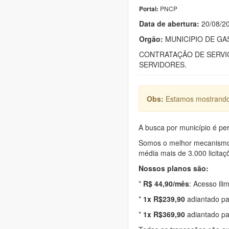
PNCP
Portal:
Data de abert
u
ra:
20/08/2
Orgão:
MUNICIPIO DE GA
CONTRATAÇÃO DE SERVIÇ
SERVIDORES.
Obs:
Estamos mostrando 
A busca por município é per
Somos o melhor mecanismo d
média mais de 3.000 licitaç
Nossos planos são:
*
R$ 44,90/mês
: Acesso ili
*
1x R$239,90
adiantado pa
*
1x R$369,90
adiantado pa