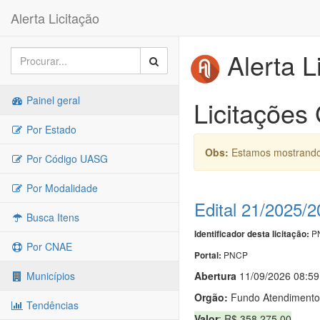
Alerta Licitação
Alerta L
Painel geral
Licitações
Por Estado
Obs:
Estamos mostrando 
Por Código UASG
Por Modalidade
Edital 21/2025/
Busca Itens
PN
Identificador desta licitação:
Por CNAE
PNCP
Portal:
Abert
u
ra
11/09/2026 08:59
Municípios
Orgão:
Fundo Atendimento 
Tendências
Valor
: R$ 358.275,00