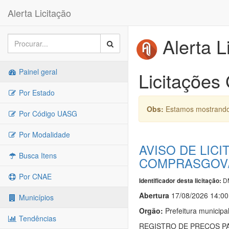
Alerta Licitação
Alerta L
Painel geral
Licitações
Por Estado
Obs:
Estamos mostrando 
Por Código UASG
Por Modalidade
AVISO DE LIC
Busca Itens
COMPRASGOV/
Por CNAE
D
Identificador desta licitação:
Abert
u
ra
17/08/2026 14:00
Municípios
Orgão:
Prefeitura municip
Tendências
REGISTRO DE PREÇOS PA