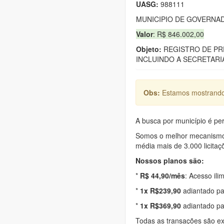
UASG:
988111
MUNICIPIO DE GOVERNA
Valor
: R$ 846.002,00
Objeto:
REGISTRO DE PR
INCLUINDO A SECRETARI
Obs:
Estamos mostrando 
A busca por município é per
Somos o melhor mecanismo d
média mais de 3.000 licitaç
Nossos planos são:
*
R$ 44,90/mês
: Acesso ili
*
1x R$239,90
adiantado pa
*
1x R$369,90
adiantado pa
Todas as transações são e