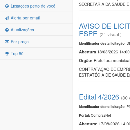
SECRETARIA DA SAÚDE E
Licitações perto de você
Alerta por email
AVISO DE LIC
Atualizações
ESPE
(21 visual.)
Por preço
D
Identificador desta licitação:
Abert
u
ra
18/08/2026 14:00
Top 50
Orgão:
Prefeitura municip
CONTRATAÇÃO DE EMPRES
ESTRATÉGIA DE SAÚDE D
Edital 4/2026
(30 
PN
Identificador desta licitação:
ComprasNet
Portal:
Abertura:
17/08/2026 14:0