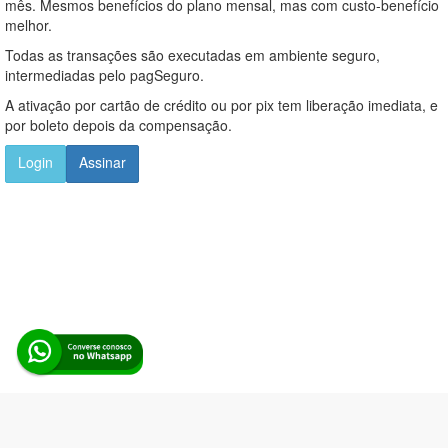
mês. Mesmos benefícios do plano mensal, mas com custo-benefício
melhor.
Todas as transações são executadas em ambiente seguro,
intermediadas pelo pagSeguro.
A ativação por cartão de crédito ou por pix tem liberação imediata, e
por boleto depois da compensação.
Login
Assinar
Alerta Licitação |
Política de privacidade
|
Quem somos
|
Para
desenvolvedores
|
API de Licitações
|
Cadastre-se