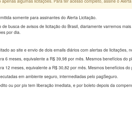
apenas algumas licitações. Para ter acesso completo, assine o Alerta 
mitida somente para assinantes do Alerta Licitação.
e busca de avisos de licitação do Brasil, diariamente varremos mais
ões por dia.
mitado ao site e envio de dois emails diários com alertas de licitações, n
ra 6 meses, equivalente a R$ 39,98 por mês. Mesmos benefícios do p
ra 12 meses, equivalente a R$ 30,82 por mês. Mesmos benefícios do 
xecutadas em ambiente seguro, intermediadas pelo pagSeguro.
édito ou por pix tem liberação imediata, e por boleto depois da compe