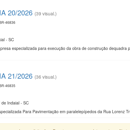
 20/2026
(39 visual.)
BR-46836
ial - SC
resa especializada para execução da obra de construção dequadra pol
 21/2026
(36 visual.)
BR-46835
 de Indaial - SC
pecializada Para Pavimentação em paralelepípedos da Rua Lorenz T