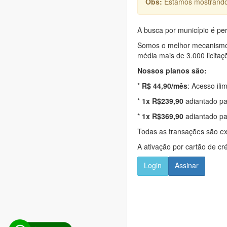
Obs:
Estamos mostrando 
A busca por município é per
Somos o melhor mecanismo d
média mais de 3.000 licitaç
Nossos planos são:
*
R$ 44,90/mês
: Acesso ili
*
1x R$239,90
adiantado pa
*
1x R$369,90
adiantado pa
Todas as transações são e
A ativação por cartão de cr
Login
Assinar