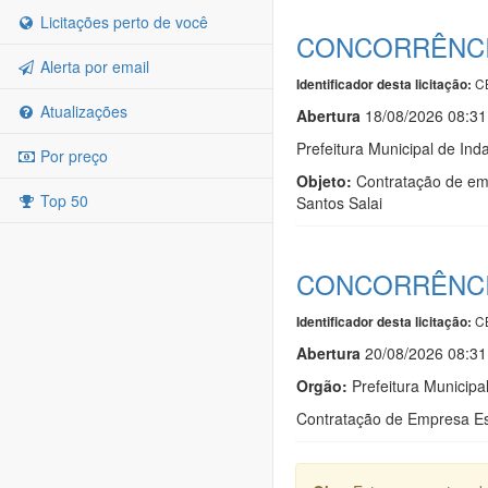
Licitações perto de você
CONCORRÊNCIA
Alerta por email
C
Identificador desta licitação:
Atualizações
Abert
u
ra
18/08/2026 08:31
Prefeitura Municipal de Inda
Por preço
Objeto:
Contratação de emp
Top 50
Santos Salai
CONCORRÊNCIA
C
Identificador desta licitação:
Abert
u
ra
20/08/2026 08:31
Orgão:
Prefeitura Municipal
Contratação de Empresa Es