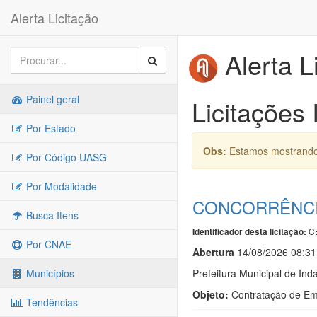
Alerta Licitação
Alerta L
Painel geral
Licitações 
Por Estado
Obs:
Estamos mostrando 
Por Código UASG
Por Modalidade
CONCORRÊNCIA
Busca Itens
C
Identificador desta licitação:
Por CNAE
Abert
u
ra
14/08/2026 08:31
Prefeitura Municipal de Inda
Municípios
Objeto:
Contratação de Em
Tendências