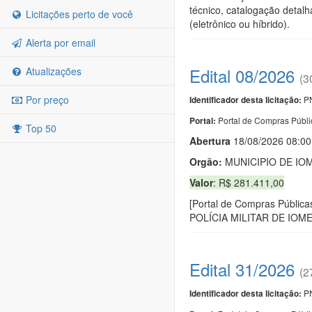
técnico, catalogação detalh
Licitações perto de você
(eletrônico ou híbrido).
Alerta por email
Edital 08/2026
Atualizações
(3
Por preço
PN
Identificador desta licitação:
Portal de Compras Públi
Portal:
Top 50
Abert
u
ra
18/08/2026 08:00
Orgão:
MUNICIPIO DE IO
Valor
: R$ 281.411,00
[Portal de Compras Pú
POLÍCIA MILITAR DE IOM
Edital 31/2026
(2
PN
Identificador desta licitação: