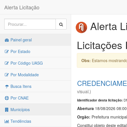
Alerta Licitação
Alerta L
Painel geral
Licitações
Por Estado
Obs:
Estamos mostrando 
Por Código UASG
Por Modalidade
CREDENCIAMEN
Busca Itens
visual.)
Por CNAE
D
Identificador desta licitação:
Abert
u
ra
18/08/2026 08:00
Municípios
Orgão:
Prefeitura municipa
Tendências
Constitui objeto deste edi