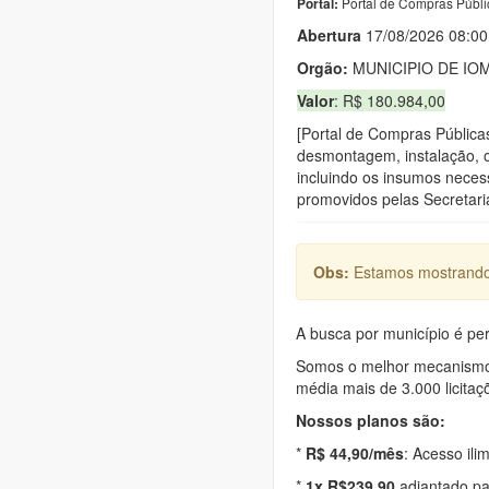
Portal de Compras Públi
Portal:
Abert
u
ra
17/08/2026 08:00
Orgão:
MUNICIPIO DE IO
Valor
: R$ 180.984,00
[Portal de Compras Pública
desmontagem, instalação, 
incluindo os insumos necess
promovidos pelas Secretari
Obs:
Estamos mostrando 
A busca por município é per
Somos o melhor mecanismo d
média mais de 3.000 licitaç
Nossos planos são:
*
R$ 44,90/mês
: Acesso ili
*
1x R$239,90
adiantado pa