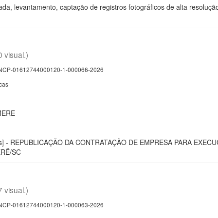
ada, levantamento, captação de registros fotográficos de alta resoluç
0 visual.)
CP-01612744000120-1-000066-2026
cas
MERE
blicas] - REPUBLICAÇÃO DA CONTRATAÇÃO DE EMPRESA PARA EX
ERÊ/SC
7 visual.)
CP-01612744000120-1-000063-2026