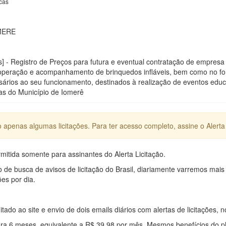
cas
MERE
s] - Registro de Preços para futura e eventual contratação de empres
operação e acompanhamento de brinquedos infláveis, bem como no fo
ários ao seu funcionamento, destinados à realização de eventos educac
as do Município de Iomerê
apenas algumas licitações. Para ter acesso completo, assine o Alerta 
mitida somente para assinantes do Alerta Licitação.
e busca de avisos de licitação do Brasil, diariamente varremos mais
ões por dia.
mitado ao site e envio de dois emails diários com alertas de licitações, n
ra 6 meses, equivalente a R$ 39,98 por mês. Mesmos benefícios do p