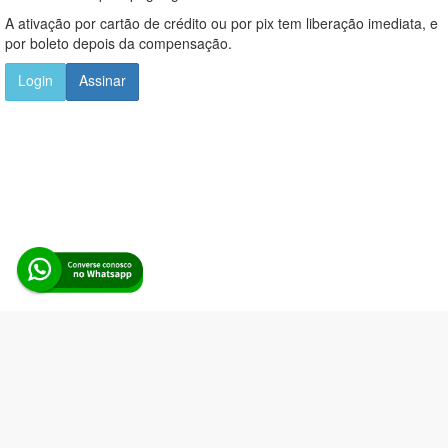
A ativação por cartão de crédito ou por pix tem liberação imediata, e
por boleto depois da compensação.
Login
Assinar
Alerta Licitação |
Política de privacidade
|
Quem somos
|
Para
desenvolvedores
|
API de Licitações
|
Cadastre-se
Rua dos Pinheiros, 136. SL 01. Maringá-PR. Email:
contato@alertalicitacao.com.br
Boina Azul Sistemas Ltda. CNPJ 33.839.112/0001-90 | WhatsApp